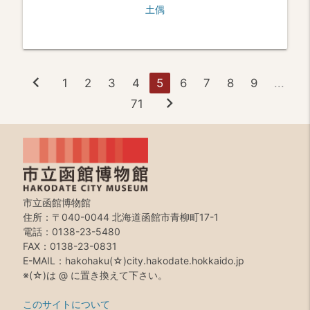
土偶
chevron_left
1
2
3
4
5
6
7
8
9
...
chevron_right
71
市立函館博物館
住所：〒040-0044 北海道函館市青柳町17-1
電話：0138-23-5480
FAX：0138-23-0831
E-MAIL：hakohaku(☆)city.hakodate.hokkaido.jp
※(☆)は @ に置き換えて下さい。
このサイトについて