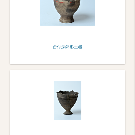
台付深鉢形土器