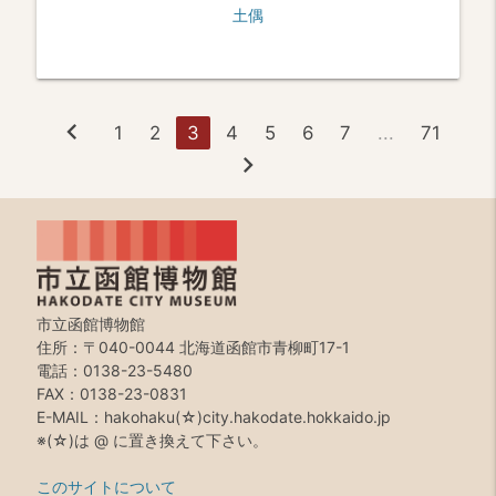
土偶
chevron_left
1
2
3
4
5
6
7
...
71
chevron_right
市立函館博物館
住所：〒040-0044 北海道函館市青柳町17-1
電話：0138-23-5480
FAX：0138-23-0831
E-MAIL：hakohaku(☆)city.hakodate.hokkaido.jp
※(☆)は @ に置き換えて下さい。
このサイトについて