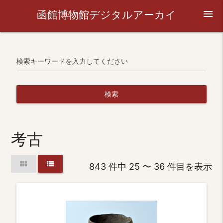
函館博物館デジタルアーカイ
menu
ブ
検索キーワードを入力してください
検索
考古
view_module
view_list
843 件中 25 〜 36 件目を表示