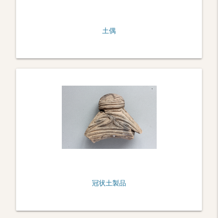
土偶
冠状土製品