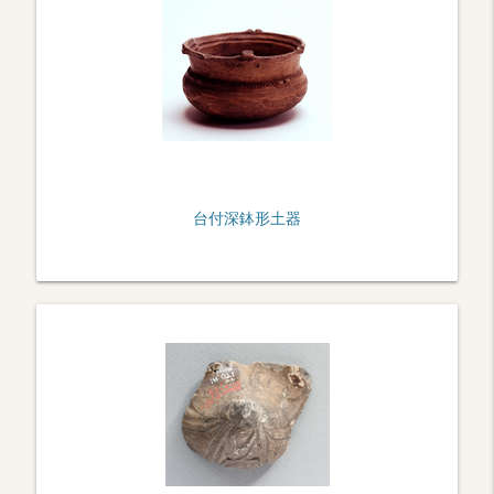
台付深鉢形土器