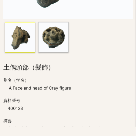
土偶頭部（髪飾）
別名（学名）
A Face and head of Cray figure
資料番号
400128
摘要
大型中実土偶の頭部。顔面と宝冠状の後頭部に分かれる。顔面は
横に広がった楕円形の板状で顎が少し前に出､頭頂部には粘土ヒモ