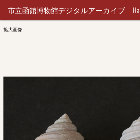
市立函館博物館デジタルアーカイブ Hakodate City M
拡大画像