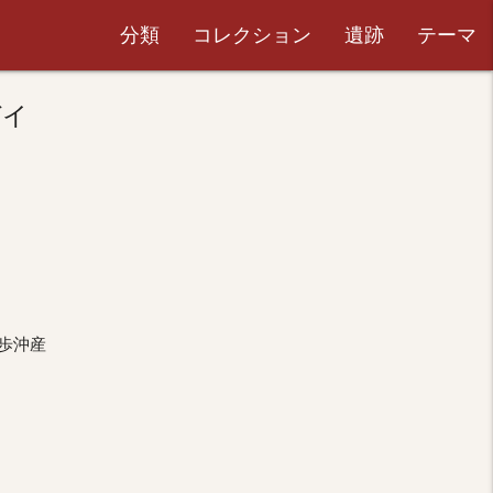
分類
コレクション
遺跡
テーマ
ガイ
歩沖産