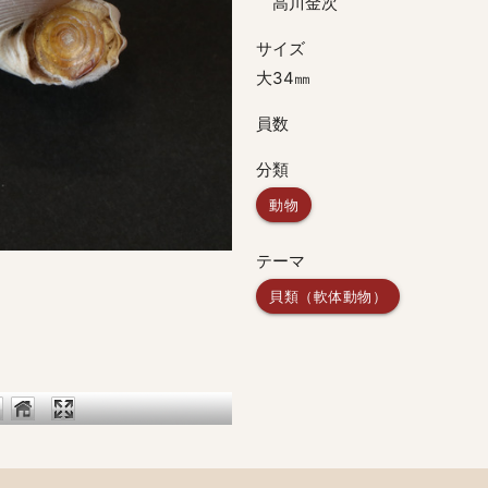
高川金次
サイズ
大34㎜
員数
分類
動物
テーマ
貝類（軟体動物）