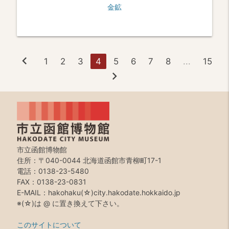
金鉱
chevron_left
1
2
3
4
5
6
7
8
...
15
chevron_right
市立函館博物館
住所：〒040-0044 北海道函館市青柳町17-1
電話：0138-23-5480
FAX：0138-23-0831
E-MAIL：hakohaku(☆)city.hakodate.hokkaido.jp
※(☆)は @ に置き換えて下さい。
このサイトについて