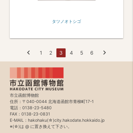
タツノオトシゴ
chevron_left
chevron_right
1
2
3
4
5
6
市立函館博物館
住所：〒040-0044 北海道函館市青柳町17-1
電話：0138-23-5480
FAX：0138-23-0831
E-MAIL：hakohaku(☆)city.hakodate.hokkaido.jp
※(☆)は @ に置き換えて下さい。