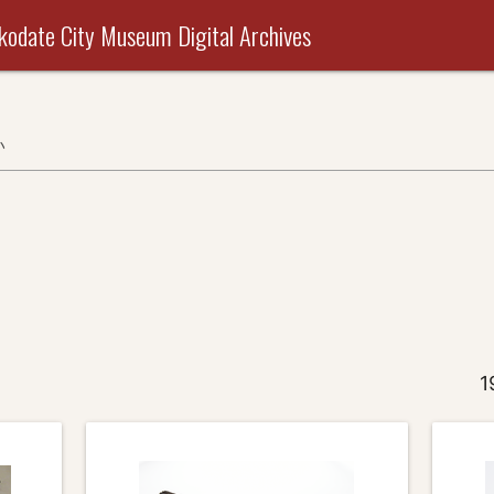
useum Digital Archives
い
1