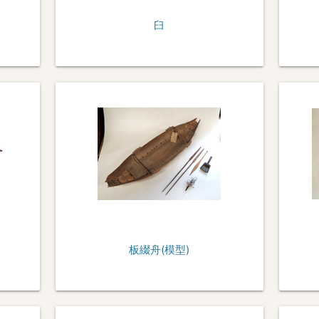
臼
板綴舟(模型)