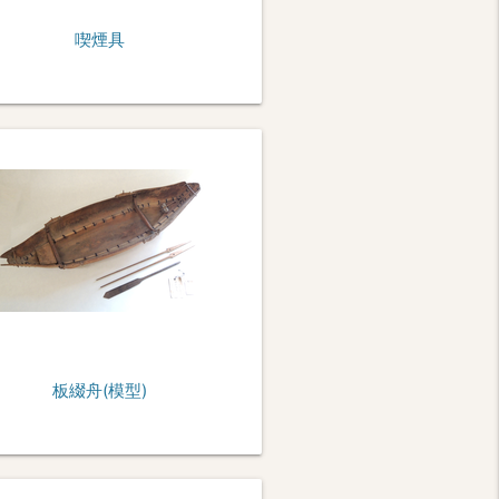
喫煙具
板綴舟(模型)