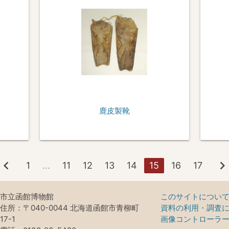
鹿皮製靴
hevron_left
chevron_rig
1
...
11
12
13
14
15
16
17
市立函館博物館
このサイトについ
住所：〒040-0044 北海道函館市青柳町
資料の利用・調査
17-1
画像コントローラ