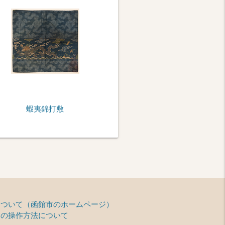
蝦夷錦打敷
ht
て
について（函館市のホームページ）
ーの操作方法について