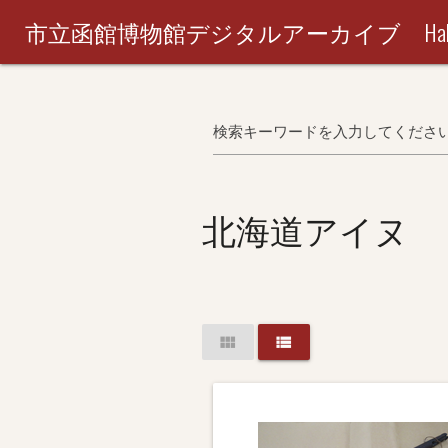
市立函館博物館デジタルアーカイブ Hakodate City M
検索キーワードを入力してくださ
北海道アイヌ
view_module
view_list