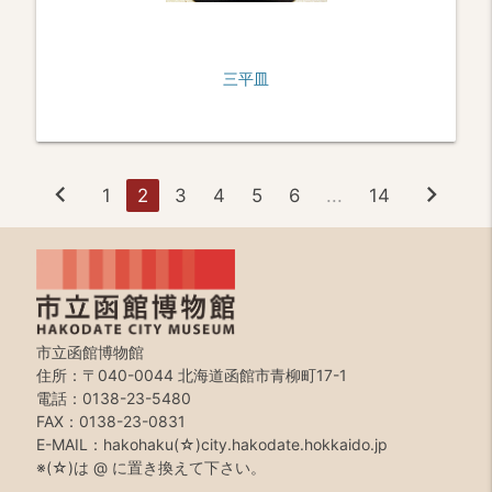
三平皿
chevron_left
chevron_right
1
2
3
4
5
6
...
14
市立函館博物館
住所：〒040-0044 北海道函館市青柳町17-1
電話：0138-23-5480
FAX：0138-23-0831
E-MAIL：hakohaku(☆)city.hakodate.hokkaido.jp
※(☆)は @ に置き換えて下さい。