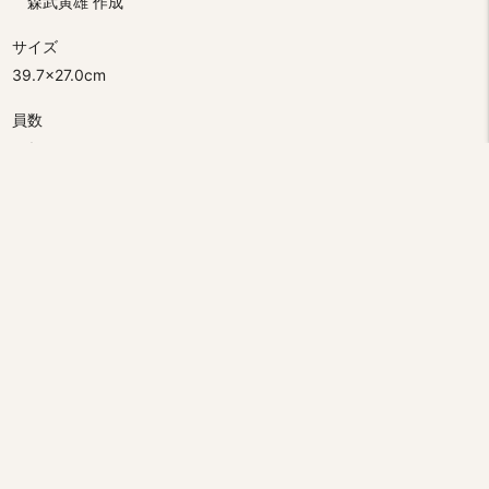
森武寅雄 作成
サイズ
39.7×27.0cm
員数
1
分類
植物
コレクション
森武コレクション
テーマ
海藻