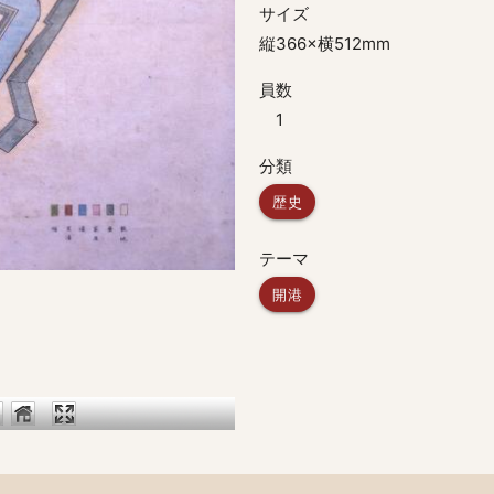
サイズ
縦366×横512mm
員数
1
分類
歴史
テーマ
開港