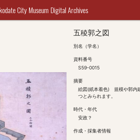
useum Digital Archives
五稜郭之図
別名（学名）
資料番号
S59-0015
摘要
絵図(紙本着色) 規模や郭
つとみられます。
時代・年代
安政？
作成・採集者情報