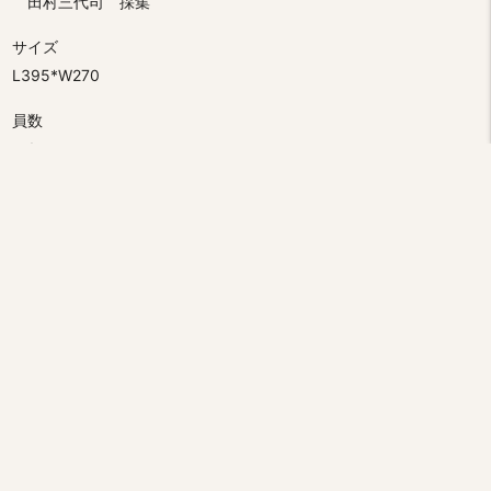
田村三代司 採集
サイズ
L395*W270
員数
1
分類
植物
コレクション
市立函館図書館旧蔵植物標本
テーマ
植物