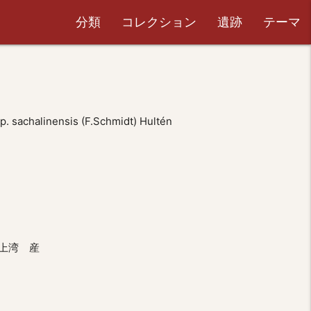
分類
コレクション
遺跡
テーマ
sp. sachalinensis (F.Schmidt) Hultén
上湾 産