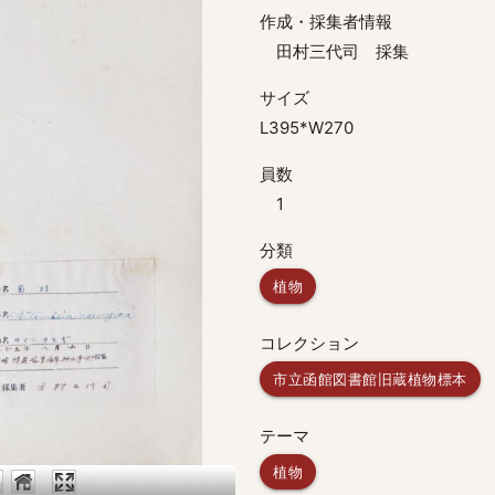
作成・採集者情報
田村三代司 採集
サイズ
L395*W270
員数
1
分類
植物
コレクション
市立函館図書館旧蔵植物標本
テーマ
植物