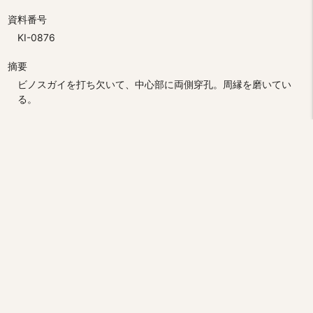
資料番号
KI-0876
摘要
ビノスガイを打ち欠いて、中心部に両側穿孔。周縁を磨いてい
る。
時代・年代
縄文時代中期後葉～中期末
作成・採集者情報
児玉作左衛門
サイズ
径1.9×厚0.4cm
員数
1