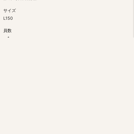
サイズ
L150
員数
1
分類
動物
コレクション
水産陳列場
テーマ
海棲生物