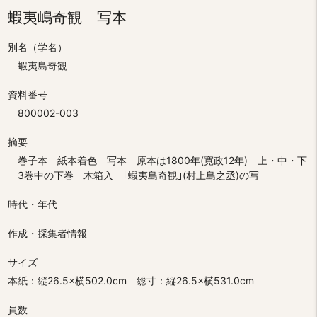
蝦夷嶋奇観 写本
別名（学名）
蝦夷島奇観
資料番号
800002-003
摘要
巻子本 紙本着色 写本 原本は1800年(寛政12年) 上・中・下
3巻中の下巻 木箱入 ｢蝦夷島奇観｣(村上島之丞)の写
時代・年代
作成・採集者情報
サイズ
本紙：縦26.5×横502.0cm 総寸：縦26.5×横531.0cm
員数