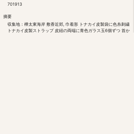
701913
摘要
収集地：樺太東海岸 敷香近郊, 巾着形 トナカイ皮製袋に色糸刺繍
トナカイ皮製ストラップ 皮紐の両端に青色ガラス玉6個ずつ 首か
ら提げて携行
時代・年代
1928～1935年 収集
作成・採集者情報
澗潟久治 収集
サイズ
L20.8(紐含L71.5) W13.5
員数
1
分類