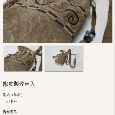
獣皮製煙草入
別名（学名）
パドゥ
資料番号