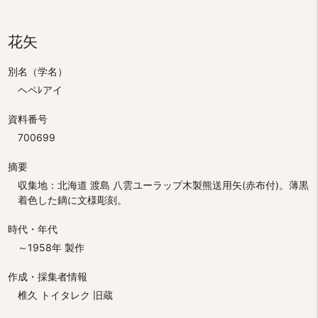
花矢
別名（学名）
ヘペﾚアイ
資料番号
700699
摘要
収集地：北海道 渡島 八雲ユーラップ木製熊送用矢(赤布付)。薄黒
着色した鏑に文様彫刻。
時代・年代
～1958年 製作
作成・採集者情報
椎久 トイタレク 旧蔵