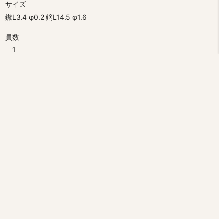
サイズ
鏃L3.4 φ0.2 鏑L14.5 φ1.6
員数
1
分類
民族
コレクション
椎久コレクション
テーマ
北海道アイヌ