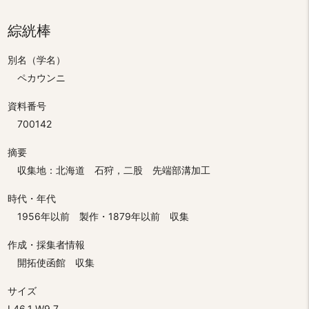
綜絖棒
別名（学名）
ペカウンニ
資料番号
700142
摘要
収集地：北海道 石狩，二股 先端部溝加工
時代・年代
1956年以前 製作・1879年以前 収集
作成・採集者情報
開拓使函館 収集
サイズ
L46.1 W9.7