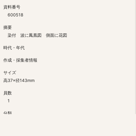
資料番号
600518
摘要
染付 波に鳳凰図 側面に花図
時代・年代
作成・採集者情報
サイズ
高37×径143mm
員数
1
分類
民俗