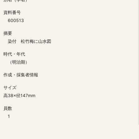
資料番号
600513
摘要
染付 松竹梅に山水図
時代・年代
（明治期）
作成・採集者情報
サイズ
高38×径147mm
員数
1
分類
民俗