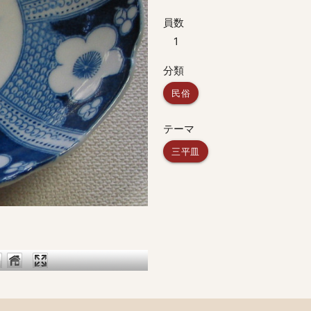
員数
1
分類
民俗
テーマ
三平皿