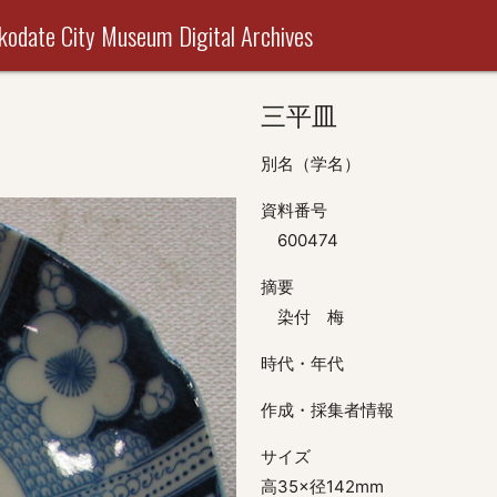
useum Digital Archives
三平皿
別名（学名）
資料番号
600474
摘要
染付 梅
時代・年代
作成・採集者情報
サイズ
高35×径142mm