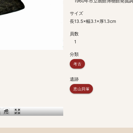
1960年市立函館博物館発掘
サイズ
長13.5×幅3.1×厚1.3cm
員数
1
分類
考古
遺跡
恵山貝塚