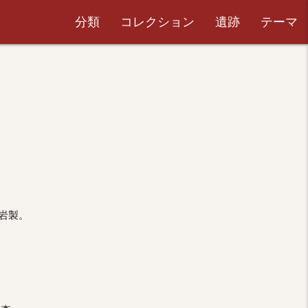
分類
コレクション
遺跡
テーマ
岩製。