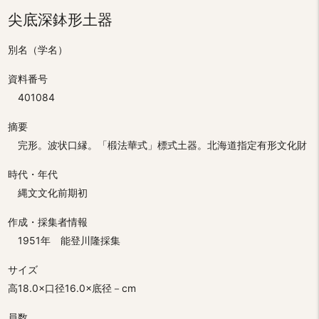
尖底深鉢形土器
別名（学名）
資料番号
401084
摘要
完形。波状口縁。「椴法華式」標式土器。北海道指定有形文化財
時代・年代
縄文文化前期初
作成・採集者情報
1951年 能登川隆採集
サイズ
高18.0×口径16.0×底径－cm
員数