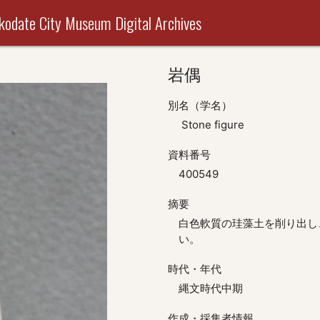
useum Digital Archives
岩偶
別名（学名）
Stone figure
資料番号
400549
摘要
白色軟質の珪藻土を削り出し
い。
時代・年代
縄文時代中期
作成・採集者情報