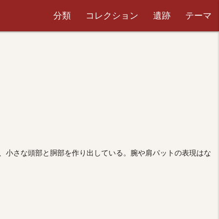
分類
コレクション
遺跡
テーマ
、小さな頭部と胴部を作り出している。腕や肩パットの表現はな