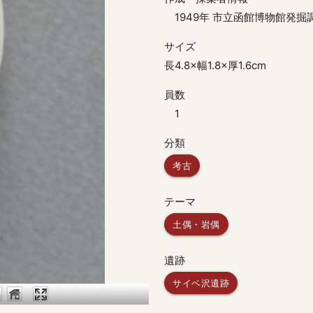
1949年 市立函館博物館発掘
サイズ
長4.8×幅1.8×厚1.6cm
員数
1
分類
考古
テーマ
土偶・岩偶
遺跡
サイベ沢遺跡