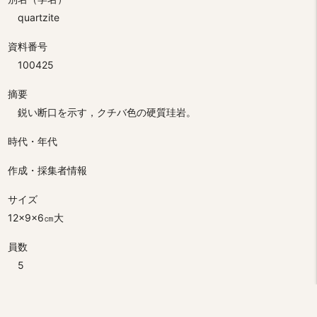
quartzite
資料番号
100425
摘要
鋭い断口を示す，クチバ色の硬質珪岩。
時代・年代
作成・採集者情報
サイズ
12×9×6㎝大
員数
5
分類
地質鉱物