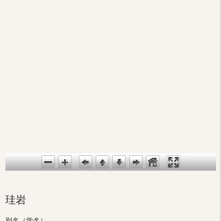
珪岩
別名（学名）