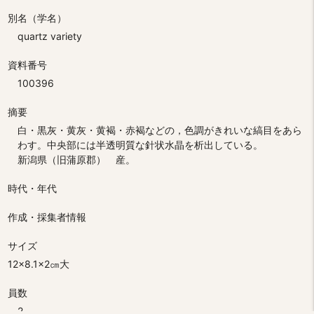
別名（学名）
quartz variety
資料番号
100396
摘要
白・黒灰・黄灰・黄褐・赤褐などの，色調がきれいな縞目をあら
わす。中央部には半透明質な針状水晶を析出している。
新潟県（旧蒲原郡） 産。
時代・年代
作成・採集者情報
サイズ
12×8.1×2㎝大
員数
2