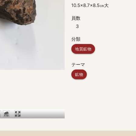
10.5×8.7×8.5㎝大
員数
3
分類
地質鉱物
テーマ
鉱物