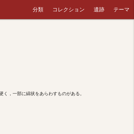
分類
コレクション
遺跡
テーマ
硬く，一部に縞状をあらわすものがある。