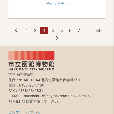
チシマイチゴ
chevron_left
1
2
3
4
5
6
7
...
39
chevron_right
市立函館博物館
住所：〒040-0044 北海道函館市青柳町17-1
電話：0138-23-5480
FAX：0138-23-0831
E-MAIL：hakohaku(☆)city.hakodate.hokkaido.jp
※(☆)は @ に置き換えて下さい。
このサイトについて