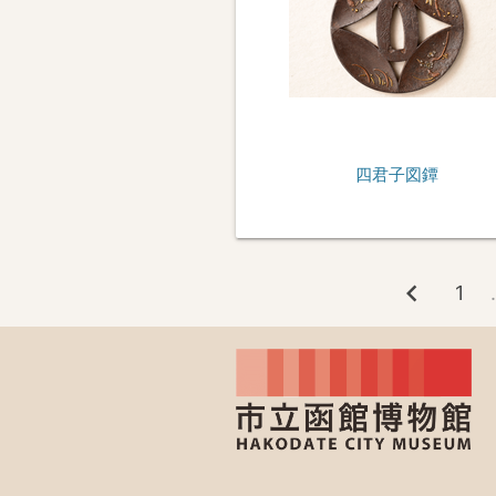
四君子図鐔
chevron_left
1
.