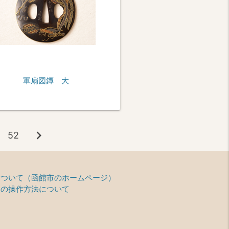
軍扇図鐔 大
chevron_right
52
て
について（函館市のホームページ）
ーの操作方法について