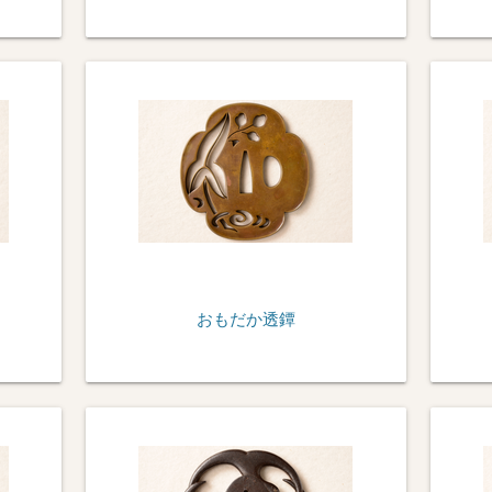
おもだか透鐔