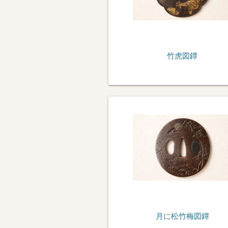
竹虎図鐔
月に松竹梅図鐔