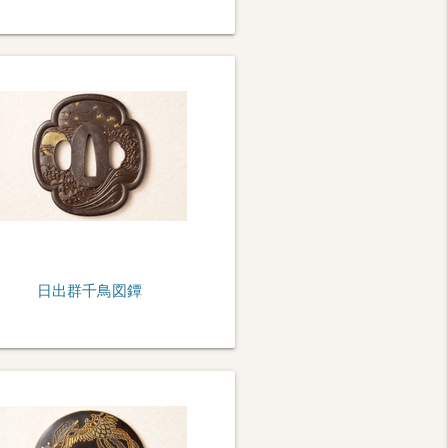
日出群千鳥図鐔