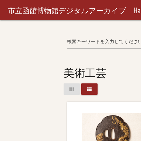
市立函館博物館デジタルアーカイブ Hakodate City M
検索キーワードを入力してくださ
美術工芸
view_module
view_list