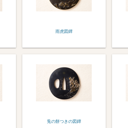
雨虎図鐔
兎の餅つきの図鐔