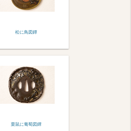
松に鳥図鐔
栗鼠に葡萄図鐔